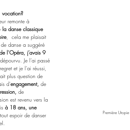
u vocation?
ur remonte à 
é 
la danse classique 
ire
,  cela me plaisait 
 de danse a suggéré 
de l’Opéra, j’avais 9 
 dépourvu. Je l’ai passé 
gret et je l’ai réussi, 
tait plus question de 
is d'
engagement, 
de 
ression,
 de  
ion est revenu vers la 
is 
à 18 ans, une 
Première Utopie
tout espoir de danser 
el. 