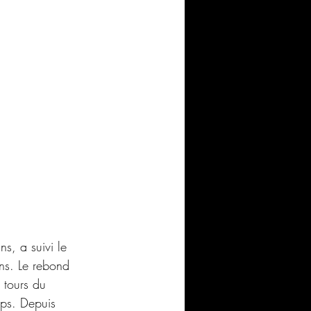
ns, a suivi le 
ans. Le rebond 
 tours du 
ps. Depuis 