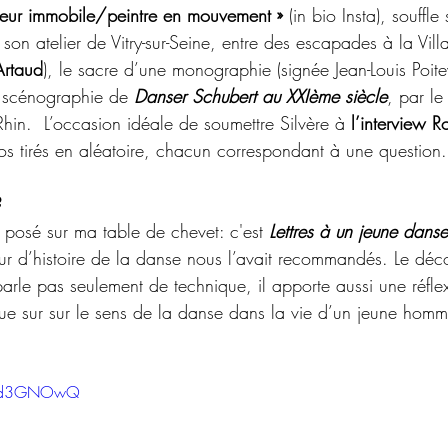
eur immobile/peintre en mouvement »
 (in bio Insta), souffle
s son atelier de Vitry-sur-Seine, entre des escapades à la Vill
Artaud
), le sacre d’une monographie (signée Jean-Louis Poit
 scénographie de 
Danser Schubert au XXIème siècle
, par le
hin.  L’occasion idéale de soumettre Silvère à 
l’interview R
s tirés en aléatoire, chacun correspondant à une question.
?
t posé sur ma table de chevet: c'est 
Lettres à un jeune danse
ur d’histoire de la danse nous l’avait recommandés. Le déco
parle pas seulement de technique, il apporte aussi une réfle
ue sur sur le sens de la danse dans la vie d’un jeune homm
HD8d3GNOwQ