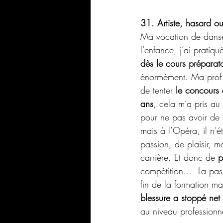
31. Artiste, hasard o
Ma vocation de danse
l’enfance, j’ai pratiqu
dès le cours préparato
énormément. Ma prof
de tenter 
le concours 
ans
, cela m’a pris au
pour ne pas avoir de re
mais à l’Opéra, il n’é
passion, de plaisir, ma
carrière. Et donc de 
p
compétition…  La pass
fin de la formation ma
blessure a stoppé net 
au niveau professionn