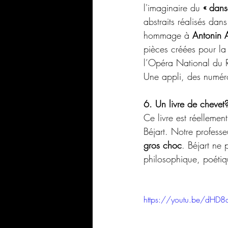
l'imaginaire du 
« dans
abstraits réalisés dan
hommage à 
Antonin 
pièces créées pour la
l’Opéra National du R
Une appli, des numéro
6. Un livre de chevet
Ce livre est réellemen
Béjart. Notre professe
gros choc
. Béjart ne 
philosophique, poétiq
https://youtu.be/d