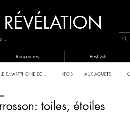
E RÉVÉLATION
 ...
Rencontres
Festivals
LE SMARTPHONE DE ...
INFOS
AUX AGUETS
ture
OLIES 2019
L'EVALUATION ANNUELLE
rrosson: toiles, étoiles
CHANTIERS DES FRANCOS
EVENEMENTS