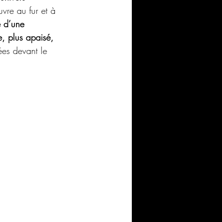
vre au fur et à 
e d’une 
e, plus apaisé, 
ées devant le 