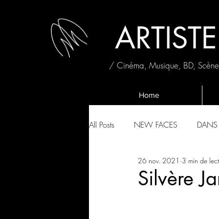
ARTIST
/ Cinéma, Musique, BD, Scènes
Home
All Posts
NEW FACES
DANS 
26 nov. 2021
3 min de lec
FNAC LIVE 2019
FRANCOF
Silvère Ja
L'INTERVIEW ROULETTE RUSE