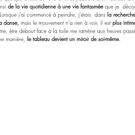
nsi 
de la vie quotidienne à une vie fantasmée
 que je  décou
Lorsque j’ai commencé à peindre, j’étais  dans 
la recherch
a danse, 
mais le mouvement n’a rien à voir, il est 
plus intim
tre, être debout face à la toile me ramène aux heures pass
ine manière, 
le tableau devient un miroir de soi-même.