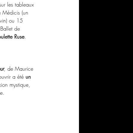
 sur les tableaux 
a Médicis (un 
evin) ou 15 
 Ballet de 
oulette Ruse
. 
 
ur
, de Maurice 
uvrir a été 
un 
xion mystique, 
e.