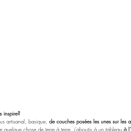
s inspire?
us artisanal, basique, 
de couches posées les unes sur les a
e quelque chose de terre à terre, j’aboutis à un tableau 
à l