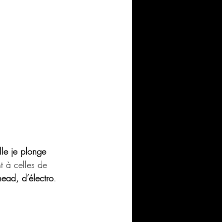
lle je plonge 
t à celles de 
head, d’électro
. 