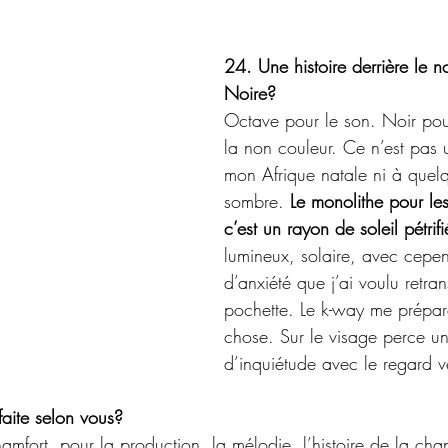
24. Une histoire derrière le 
Noire?
Octave pour le son. Noir pou
la non couleur. Ce n’est pas 
mon Afrique natale ni à quel
sombre. 
Le monolithe pour les
c’est un rayon de soleil pétrifi
lumineux, solaire, avec cepe
d’anxiété que j’ai voulu retrans
pochette. Le k-way me prépar
chose. Sur le visage perce u
d’inquiétude avec le regard ve
aite selon vous?
amfort, pour la production, la mélodie, l’histoire de la cha