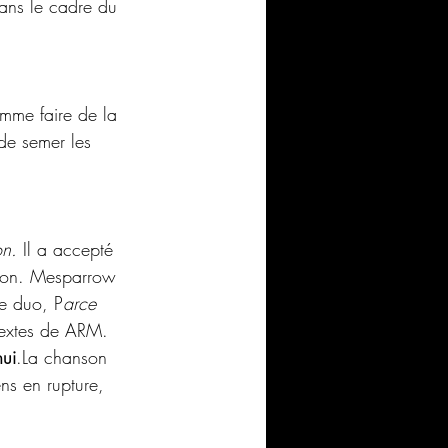
dans le cadre du 
comme faire de la 
 de semer les 
n.
 Il a accepté 
son. Mesparrow 
re duo, P
arce 
textes de ARM. 
hui
.La chanson 
ns en rupture, 