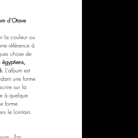
nom d’Otave 
r la couleur ou 
une référence à 
ques chose de 
 égyptiens, 
é.
 L’album est 
ndant une forme 
crire sur la 
e à quelque 
ne forme 
rs le lointain.
nson. 
Ton 