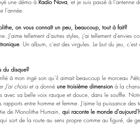
oyé une démo à 
Radio Nova
, et je suis passé à l’antenne 
de l’année.
ithe, on vous connaît un peu, beaucoup, tout à fait?
re. J’aime tellement d’autres styles, j’ai tellement d’envies 
tronique
. Un album, c’est des virgules. Le but du jeu, c’est
ts du disque?
nfié à mon ingé son qu’il aimait beaucoup le morceau
 Néo
er 
J'ai choisi 
et a donné 
une troisième dimension 
à la chan
rs avec sa belle voix rauque et douce, dans le souffle. Not
s rapports entre homme et femme. J’aime la puissance des 
rtie de Monolithe Humain, 
qui raconte le monde d’aujourd’
qui sort de la route au sens propre comme au figuré, de ge