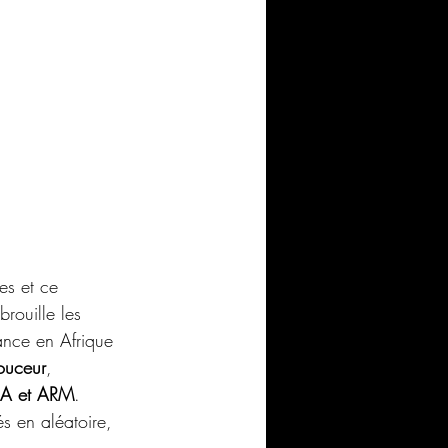
es et ce 
rouille les 
fance en Afrique 
ouceur
, 
 A et ARM
. 
s en aléatoire, 