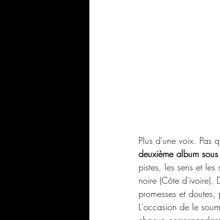
Plus d'une voix. Pas q
deuxième album sous
pistes, les sens et le
noire (Côte d'ivoire)
promesses et doutes, 
L'occasion de le soume
chacun correspondant