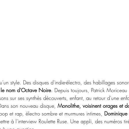
u'un style. Des disques d'indie-électro, des habillages sonor
 le nom d'Octave Noire
. Depuis toujours, Patrick Moriceau b
s sons sur ses synthés découverts, enfant, au retour d'une en
. Dans son nouveau disque, 
Monolithe, voisinent orages et d
pop et rap, électro sombre et murmures intimes, 
Dominique
ttre à l'interview Roulette Ruse. Une appli, des numéros tiré
 à une question.