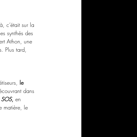
 c’était sur la 
es synthés des 
ert Athon, une 
. Plus tard, 
tiseurs, 
le 
écouvrant dans 
es SOS
, 
en 
 matière, le 