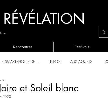
E RÉVÉLATION
 ...
Rencontres
Festivals
LE SMARTPHONE DE ...
INFOS
AUX AGUETS
ure
OLIES 2019
L'EVALUATION ANNUELLE
ire et Soleil blanc
vr. 2020
CHANTIERS DES FRANCOS
EVENEMENTS