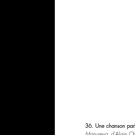
36. Une chanson parf
Manureva
, d'Alain Ch