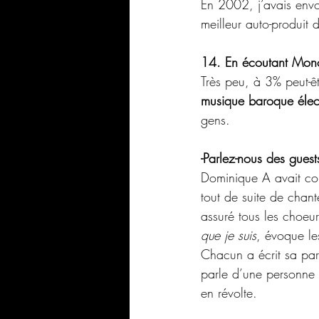
En 2002, j’avais env
meilleur auto-produit 
14. En écoutant Monol
Très peu, à 3% peut-êt
musique baroque élec
gens. 
-Parlez-nous des gues
Dominique A avait co
tout de suite de chant
assuré tous les choeu
que je suis
, évoque le
Chacun a écrit sa pa
parle d’une personne 
en révolte.