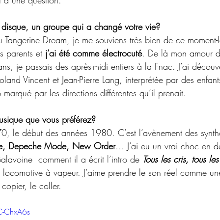
disque, un groupe qui a changé votre vie?
u Tangerine Dream, je me souviens très bien de ce moment-là,
 parents et 
j’ai été comme électrocuté
. De là mon amour d
, je passais des après-midi entiers à la Fnac. J’ai découv
oland Vincent et Jean-Pierre Lang, interprétée par des enfants
arqué par les directions différentes qu’il prenait.
usique que vous préférez?
0, le début des années 1980. C’est l’avènement des synthé
ide, Depeche Mode, New Order
… J’ai eu un vrai choc en d
lavoine  comment il a écrit l’intro de 
Tous les cris, tous l
 locomotive à vapeur. J’aime prendre le son réel comme une
 copier, le coller.
C-ChxA6s