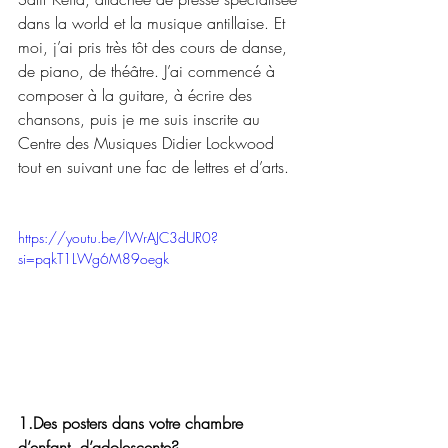
dans la world et la musique antillaise. Et 
moi, j’ai pris très tôt des cours de danse, 
de piano, de théâtre. J’ai commencé à 
composer à la guitare, à écrire des 
chansons, puis je me suis inscrite au 
Centre des Musiques Didier Lockwood 
tout en suivant une fac de lettres et d’arts.
https://youtu.be/lWrAJC3dUR0?
si=pqkT1LWg6M89oegk
1.Des posters dans votre chambre 
d’enfant, d’adolescente?