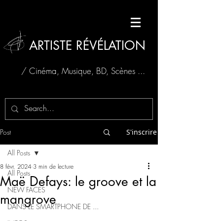
ARTISTE RÉVÉLATION
/ Cinéma, Musique, BD, Scènes ...
Post
S'inscrire
All Posts
8 févr. 2024
3 min de lecture
All Posts
Maë Defays: le groove et la
NEW FACES
mangrove
DANS LE SMARTPHONE DE ...