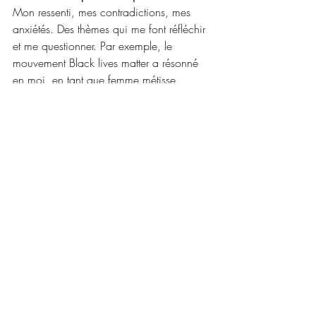
Mon ressenti, mes contradictions, mes 
anxiétés. Des thèmes qui me font réfléchir 
et me questionner. Par exemple, le 
mouvement Black lives matter a résonné 
en moi, en tant que femme métisse 
originaire des îles et de la métropole. 
Dans 
Enfants de l’orage
, je me connecte 
à mes ancêtres antillais et parle du 
racisme et de l’héritage de la 
colonisation. 
A Deeper ocean
 évoque 
l’éco-anxiété et la montée des océans...
17.Votre côté sombre et votre côté solaire?
Toutes mes facettes se côtoient dans cet 
album peut-être mélancolique dans ses 
harmonies, mais solaire, lumineux et plein 
d’espoir: on ne peut pas créer dans un 
monde auquel on ne croit pas