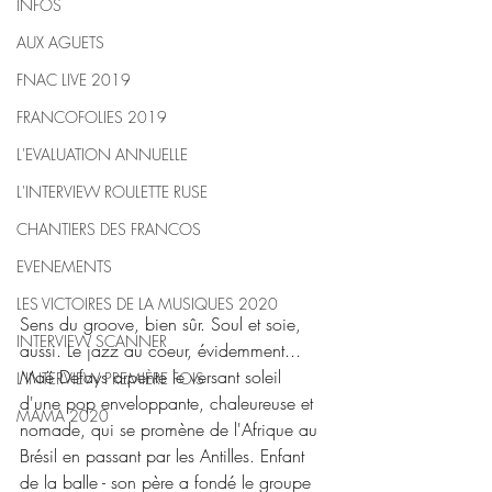
INFOS
AUX AGUETS
FNAC LIVE 2019
FRANCOFOLIES 2019
L'EVALUATION ANNUELLE
L'INTERVIEW ROULETTE RUSE
CHANTIERS DES FRANCOS
EVENEMENTS
LES VICTOIRES DE LA MUSIQUES 2020
Sens du groove, bien sûr. Soul et soie, 
INTERVIEW SCANNER
aussi. Le jazz au coeur, évidemment... 
Maë Defays arpente le versant soleil 
L'INTERVIEW PREMIÈRE FOIS
d'une pop enveloppante, chaleureuse et 
MAMA 2020
nomade, qui se promène de l'Afrique au 
Brésil en passant par les Antilles. Enfant 
de la balle - son père a fondé le groupe 