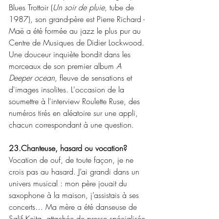
Blues Trottoir (
Un soir de pluie, 
tube de 
1987), son grand-père est Pierre Richard - 
Maë a été formée au jazz le plus pur au 
Centre de Musiques de Didier Lockwood. 
Une douceur inquiète bondit dans les 
morceaux de son premier album 
A 
Deeper ocean
, fleuve de sensations et 
d'images insolites. L'occasion de la 
soumettre à l'interview Roulette Ruse, des 
numéros tirés en aléatoire sur une appli, 
chacun correspondant à une question.
23.Chanteuse, hasard ou vocation?
Vocation de ouf, de toute façon, je ne 
crois pas au hasard. J’ai grandi dans un 
univers musical : mon père jouait du 
saxophone à la maison, j’assistais à ses 
concerts… Ma mère a été danseuse de 
Salif Keita, attachée de presse spécialisée 