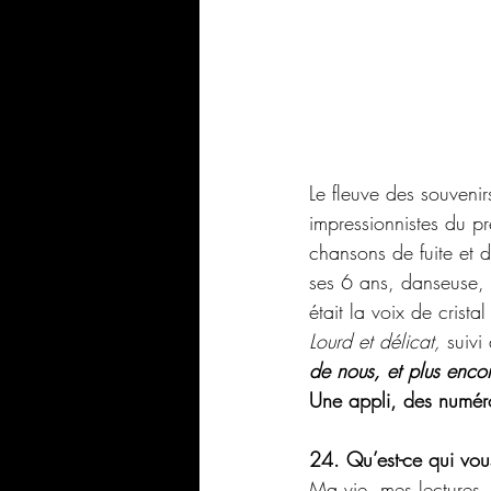
Le fleuve des souvenir
impressionnistes du p
chansons de fuite et 
ses 6 ans, danseuse, 
était la voix de crist
Lourd et délicat,
 suivi
de nous, et plus enco
Une appli, des numér
24. Qu’est-ce qui vou
Ma vie, mes lectures,