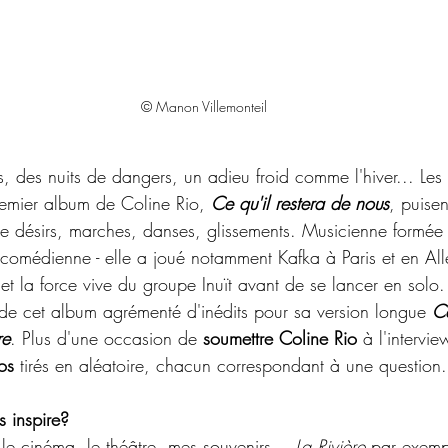
© Manon Villemonteil
s, des nuits de dangers, un adieu froid comme l'hiver... Le
remier album de Coline Rio, 
Ce qu'il restera de nous
, puisen
de désirs, marches, danses, glissements. Musicienne formée
comédienne - elle a joué notamment Kafka à Paris et en All
al et la force vive du groupe Inuït avant de se lancer en solo
 de cet album agrémenté d'inédits pour sa version longue 
Ce
re
. Plus d'une occasion de 
soumettre Coline Rio
 à l'intervi
os 
tirés en aléatoire, chacun correspondant à une question.
s inspire?
 le cinéma, le théâtre, mes souvenirs… 
La Rivière
 par exemp