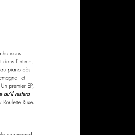
s chansons 
t dans l'intime, 
 au piano dès 
emagne - et 
. Un premier EP,
 qu’il restera 
ew Roulette Ruse. 
le correspond 