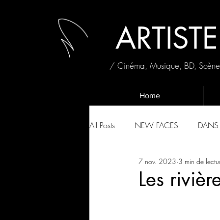
ARTIST
/ Cinéma, Musique, BD, Scènes
Home
All Posts
NEW FACES
DANS 
7 nov. 2023
3 min de lectu
FNAC LIVE 2019
FRANCOF
Les riviè
L'INTERVIEW ROULETTE RUSE