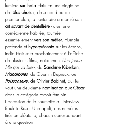
lumière
 sur India Hair.
 En une vingtaine 
de 
rôles choisis
, de second ou de 
premier plan, la trentenaire a montré son 
art savant de dentellière -
 c'est une 
comédienne habitée, tournée 
essentiellement 
vers son métier
. Humble, 
profonde et 
hyperprésente 
sur les écrans, 
India Hair sera prochainement à l'affiche 
de plusieurs films, notamment 
Une jeune 
fille qui va bien
, de 
Sandrine Kiberlain
, 
Mandibules
, de Quentin Dupieux, ou 
Poissonsexe
, de Olivier Babinet,
 qui lui 
vaut une deuxième 
nomination aux César 
dans la catégorie Espoir féminin. 
L'occasion de la soumettre à l'interview 
Roulette Ruse. Une appli, des numéros 
tirés en aléatoire, chacun correspondant 
à une question. 