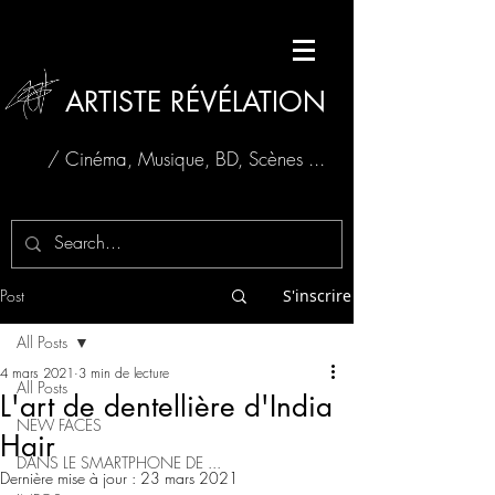
ARTISTE RÉVÉLATION
/ Cinéma, Musique, BD, Scènes ...
Post
S'inscrire
All Posts
4 mars 2021
3 min de lecture
All Posts
L'art de dentellière d'India
NEW FACES
Hair
DANS LE SMARTPHONE DE ...
Dernière mise à jour :
23 mars 2021