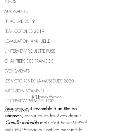
INFOS
AUX AGUETS
FNAC LIVE 2019
FRANCOFOLIES 2019
L'EVALUATION ANNUELLE
L'INTERVIEW ROULETTE RUSE
CHANTIERS DES FRANCOS
EVENEMENTS
LES VICTOIRES DE LA MUSIQUES 2020
INTERVIEW SCANNER
(C) James Weston
L'INTERVIEW PREMIÈRE FOIS
Son nom, qui ressemble à un titre de 
MAMA 2020
chanson, 
est sur toutes les lèvres depuis 
Camille redouble
mais c'est 
Rester Vertical
puis 
Petit Paysan
 qui ont vraiment mis la 