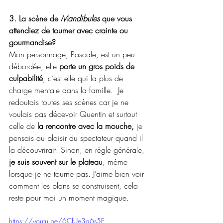
3. La scène de 
Mandibules
 que vous 
attendiez de tourner avec crainte ou 
gourmandise?
Mon personnage, Pascale, est un peu 
débordée, elle 
porte un gros poids de 
culpabilité
, c’est elle qui la plus de 
charge mentale dans la famille.  Je 
redoutais toutes ses scènes car je ne 
voulais pas décevoir Quentin et surtout 
celle de 
la rencontre avec la mouche,
 je 
pensais au plaisir du spectateur quand il 
la découvrirait. Sinon, en règle générale, 
je suis souvent sur le plateau
, même 
lorsque je ne tourne pas. J’aime bien voir 
comment les plans se construisent, cela 
reste pour moi un moment magique.
https://youtu.be/6CfUe3q6s5E