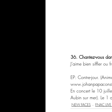
36. Chantez-vous dans
J’aime bien siffler ou
EP: Contre-jour. (Anim
www.johanpapaconst
En concert le 10 juille
Aubin sur mer). Le 1 
NEW FACES
FNAC LIVE