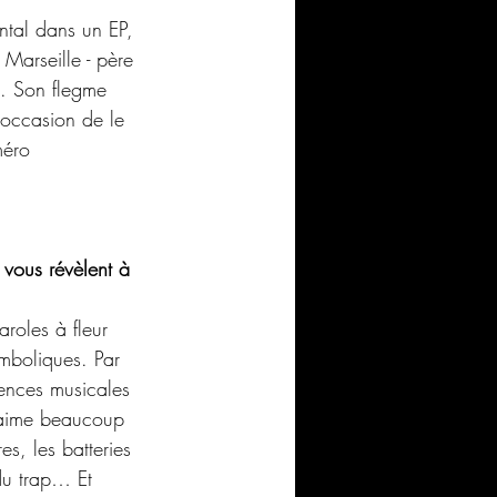
ntal dans un EP, 
 Marseille - père 
 . Son flegme 
'occasion de le 
méro 
vous révèlent à 
roles à fleur 
mboliques. Par 
uences musicales 
J’aime beaucoup 
es, les batteries 
du trap… Et 