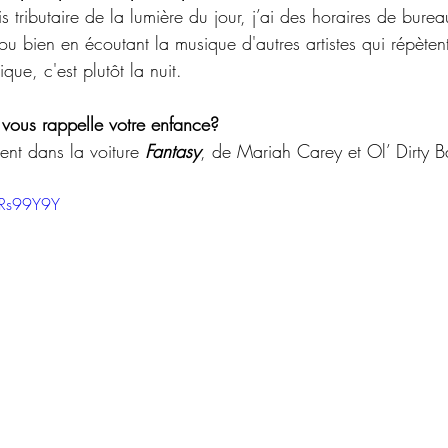
is tributaire de la lumière du jour, j’ai des horaires de bure
e ou bien en écoutant la musique d'autres artistes qui répèten
ique, c'est plutôt la nuit.
vous rappelle votre enfance?
nt dans la voiture
 Fantasy
, de Mariah Carey et Ol’ Dirty B
wRs99Y9Y