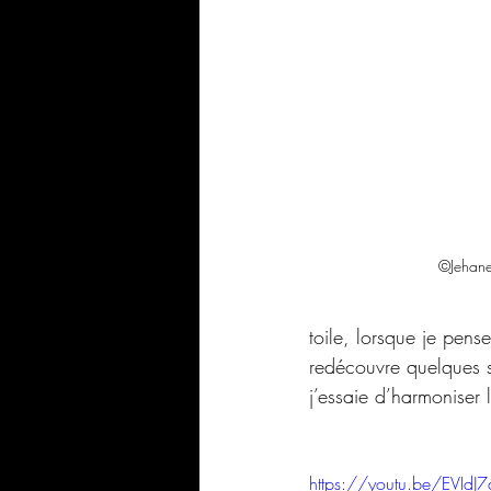
©Jehan
toile, lorsque je pense
redécouvre quelques s
j’essaie d’harmoniser 
https://youtu.be/EVId