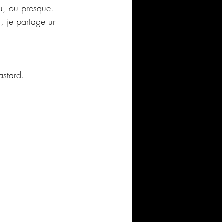
au, ou presque. 
t, je partage un 
astard.