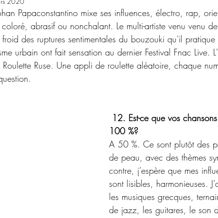
rs 2020
ohan Papaconstantino mixe ses influences, électro, rap, orie
S 2020
INTERVIEW SCANNER
coloré, abrasif ou nonchalant. Le multi-artiste venu venu de
froid des ruptures sentimentales du bouzouki qu'il pratique
me urbain ont fait sensation au dernier Festival Fnac Live. L
MAMA 2020
w Roulette Ruse. Une appli de roulette aléatoire, chaque nu
question.
12. Est-ce que vos chansons 
100 %?
A 50 %. Ce sont plutôt des pa
de peau, avec des thèmes sy
contre, j’espère que mes infl
sont lisibles, harmonieuses. 
les musiques grecques, ternair
de jazz, les guitares, le son 