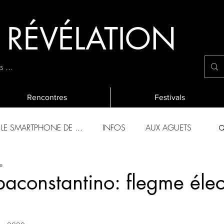
E RÉVÉLATION
 ...
Rencontres
Festivals
LE SMARTPHONE DE ...
INFOS
AUX AGUETS
e
OLIES 2019
L'EVALUATION ANNUELLE
aconstantino: flegme élec
CHANTIERS DES FRANCOS
EVENEMENTS