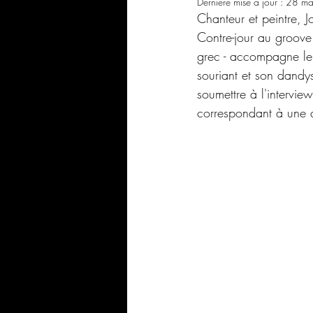
Dernière mise à jour :
28 ma
Chanteur et peintre, J
LES VICTOIRES DE LA MUSIQUE
Contre-jour au groove 
grec - accompagne le 
souriant et son dandys
L'INTERVIEW PREMIÈRE FOIS
soumettre à l'intervie
correspondant à une 