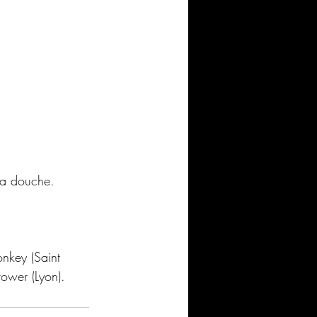
 la douche.
onkey (Saint 
ower (Lyon).