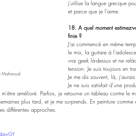
j'utilise la langue grecque po
et parce que je l’aime.
18. A quel moment estimez-v
finie ?
J’ai commencé en même temps 
le mix, la guitare à l’adolesc
vrai geek là-dessus et ne relâ
tension. Je suis toujours en tra
e Mahmoud
Je me dis souvent, là, j’aurai
Je ne suis satisfait d’une pro
 m’être amélioré. Parfois, je retourne un tableau contre le mu
emaines plus tard, et je me surprends. En peinture comme 
les différentes approches.
J7dqwGY