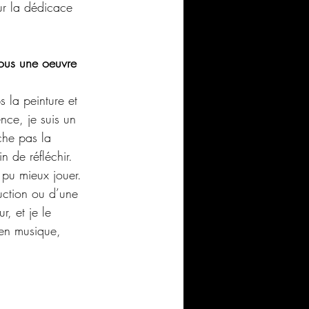
ur la dédicace 
ous une oeuvre 
la peinture et 
ence, je suis un 
che pas la 
in de réfléchir. 
s pu mieux jouer. 
duction ou d’une 
r, et je le 
en musique, 