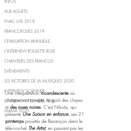
INFOS
AUX AGUETS
FNAC LIVE 2019
FRANCOFOLIES 2019
L'EVALUATION ANNUELLE
L'INTERVIEW ROULETTE RUSE
CHANTIERS DES FRANCOS
EVENEMENTS
LES VICTOIRES DE LA MUSIQUES 2020
INTERVIEW SCANNER
Une interprétation 
incandescente 
où 
chaque mot compte, le goût des clopes 
L'INTERVIEW PREMIÈRE FOIS
et 
des roses noires
. C’est Nikola, qui 
MAMA 2020
présente 
Une Saison en enfance
, ses 21 
printemps 
projetés de Besançon dans le 
télé-crochet 
The Artist
, en passant par les 