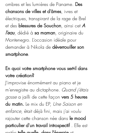
ombres et les lumières de Paname. 
Des 
chansons de villes et d’âmes
, ivres et 
électriques, transpirant de la rage de Brel 
et des 
blessures de Souchon
, ainsi cet 
A 
l’eau
, dédié à 
sa maman
, originaire du 
Montenegro. L’occasion idéale pour 
demander à Nikola de 
déverrouiller son 
smartphone
.
En quoi votre smartphone vous sert-il dans 
votre création?
J’improvise énormément au piano et je 
m’enregistre au dictaphone. 
Quand j’étais 
gosse
 a jailli de cette façon 
vers 5 heures 
du matin.
 Le mix du EP, 
Une Saison en 
enfance
, était déjà fini, mais j’ai voulu 
rajouter cette chanson née dans 
le mood 
particulier d'un travail introspectif 
. Elle est 
restée
 telle quelle, dans l’énergie
 et 