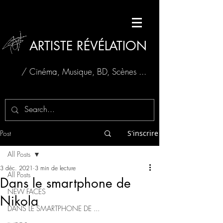
ARTISTE RÉVÉLATION
/ Cinéma, Musique, BD, Scènes ...
Post
S'inscrire
All Posts
3 déc. 2021
3 min de lecture
All Posts
Dans le smartphone de
NEW FACES
Nikola
DANS LE SMARTPHONE DE ...