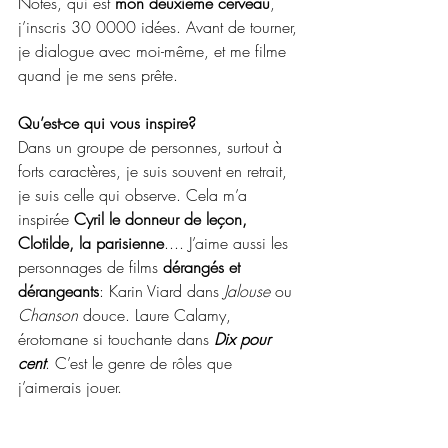
Notes, qui est 
mon deuxième cerveau
, 
j’inscris 30 0000 idées. Avant de tourner, 
je dialogue avec moi-même, et me filme 
quand je me sens prête.
Qu’est-ce qui vous inspire?
Dans un groupe de personnes, surtout à 
forts caractères, je suis souvent en retrait, 
je suis celle qui observe. Cela m’a 
inspirée 
Cyril le donneur de leçon, 
Clotilde, la parisienne
.... J’aime aussi les 
personnages de films 
dérangés et 
dérangeants
: Karin Viard dans 
Jalouse 
ou 
Chanson 
douce. Laure Calamy, 
érotomane si touchante dans
 Dix pour 
cent
. C’est le genre de rôles que 
j’aimerais jouer.