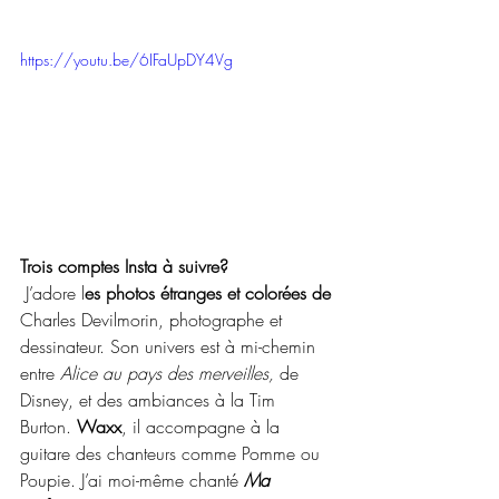
https://youtu.be/6IFaUpDY4Vg
Trois comptes Insta à suivre?
 J’adore l
es photos étranges et colorées de 
Charles Devilmorin, photographe et 
dessinateur. Son univers est 
à mi-chemin 
entre 
Alice au pays des merveilles,
 de 
Disney, et des ambiances à la Tim 
Burton.
 Waxx
, il accompagne à la 
guitare des chanteurs comme Pomme ou 
Poupie. J’ai moi-même chanté 
Ma 