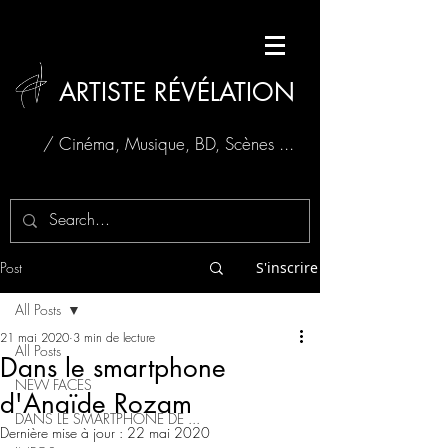
ARTISTE RÉVÉLATION
/ Cinéma, Musique, BD, Scènes ...
Post
S'inscrire
All Posts
21 mai 2020
3 min de lecture
All Posts
Dans le smartphone
NEW FACES
d'Anaïde Rozam
DANS LE SMARTPHONE DE ...
Dernière mise à jour :
22 mai 2020