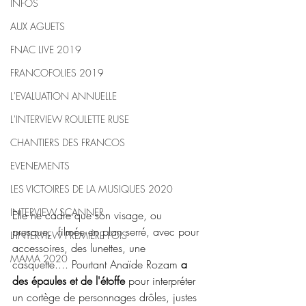
INFOS
AUX AGUETS
FNAC LIVE 2019
FRANCOFOLIES 2019
L'EVALUATION ANNUELLE
L'INTERVIEW ROULETTE RUSE
CHANTIERS DES FRANCOS
EVENEMENTS
LES VICTOIRES DE LA MUSIQUES 2020
INTERVIEW SCANNER
Elle 
ne cadre que son visage, ou 
presque, 
 filmée en plan serré, avec pour 
L'INTERVIEW PREMIÈRE FOIS
accessoires, des lunettes, une 
MAMA 2020
casquette.... Pourtant Anaïde Rozam 
a 
des épaules et de l'étoffe 
pour interpréter 
un cortège de personnages drôles, justes 