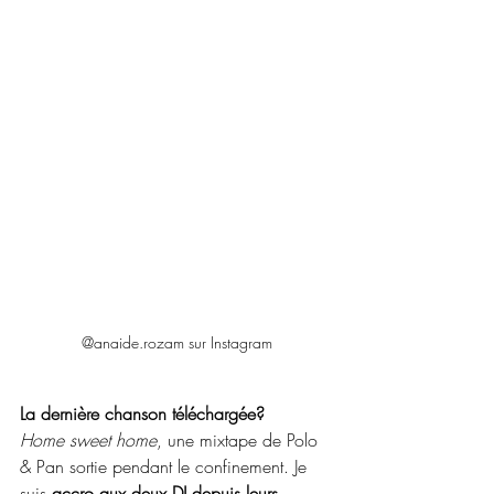
@anaide.rozam sur Instagram
La dernière chanson téléchargée?
Home sweet home
, une mixtape de Polo 
& Pan sortie pendant le confinement. Je 
suis
 accro aux deux DJ depuis leurs 