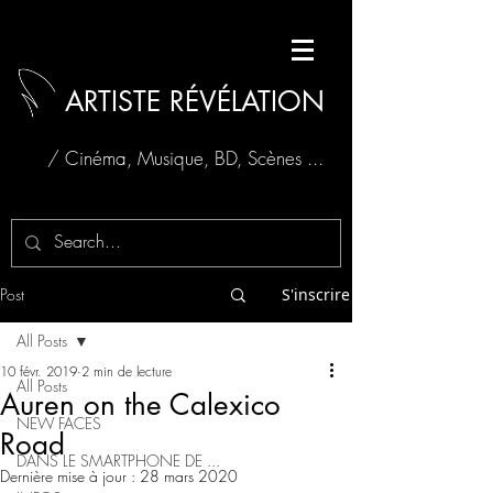
ARTISTE RÉVÉLATION
/ Cinéma, Musique, BD, Scènes ...
Post
S'inscrire
All Posts
10 févr. 2019
2 min de lecture
All Posts
Auren on the Calexico
NEW FACES
Road
DANS LE SMARTPHONE DE ...
Dernière mise à jour :
28 mars 2020