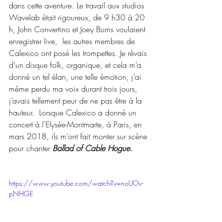
dans cette aventure. Le travail aux studios 
Wavelab était rigoureux, de 9 h30 à 20 
h, John Convertino et Joey Burns voulaient 
enregistrer live,  les autres membres de 
Calexico ont posé les trompettes. Je rêvais 
d’un disque folk, organique, et cela m’a 
donné un tel élan, une telle émotion, j’ai 
même perdu ma voix durant trois jours, 
j’avais tellement peur de ne pas être à la 
hauteur.  Lorsque Calexico a donné un 
concert à l’Elysée-Montmarte, à Paris, en 
mars 2018, ils m’ont fait monter sur scène 
pour chanter 
Ballad of Cable Hogue.
https://www.youtube.com/watch?v=noUOv-
pNHGE