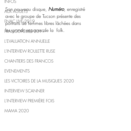
INFOS
Son nouveau disque, 
Numéro
, enregistré 
AUX AGUETS
avec le groupe de Tucson présente des 
FNAC LIVE 2019
portraits de femmes libres lâchées dans 
les grands espaces de la  folk.
FRANCOFOLIES 2019
L'EVALUATION ANNUELLE
L'INTERVIEW ROULETTE RUSE
CHANTIERS DES FRANCOS
EVENEMENTS
LES VICTOIRES DE LA MUSIQUES 2020
INTERVIEW SCANNER
L'INTERVIEW PREMIÈRE FOIS
MAMA 2020