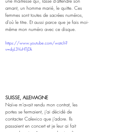
une maîtresse qui, lasse d’attendre son 
amant, un homme marié, le quitte. Ces 
femmes sont toutes de sacrées numéros, 
d’où le titre. Et aussi parce que je fais moi-
même mon numéro avec ce disque.
https://www.youtube.com/watch?
v=dyL3VuHTjDk
SUISSE, ALLEMAGNE
Naïve m’avait rendu mon contrat, les 
portes se fermaient, j’ai décidé de 
contacter Calexico que j’adore. Ils 
passaient en concert et je leur ai fait 