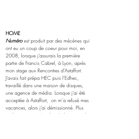
HOME
Numéro
 est produit par des mécènes qui 
ont eu un coup de coeur pour moi, en 
2008, lorsque j’assurais la première 
partie de Francis Cabrel, à Lyon, après 
mon stage aux Rencontres d’Astaffort. 
J’avais fait prépa HEC puis l’Edhec, 
travaillé dans une maison de disques, 
une agence de média. Lorsque j’ai été 
acceptée à Astaffort,  on m'a refusé mes 
vacances, alors j’ai démissionné. Plus 
tard, pour vivre, j’ai donné des cours de 
français, de maths. J’ai longtemps cru 
qu’avancer en âge était un handicap, 
surtout pour une chanteuse. Je pense 