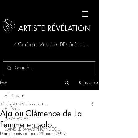
ARTISTE RÉVÉLATION
/ Cinéma, Musique, BD, Scènes ...
Post
S'inscrire
All Posts
16 juin 2019
2 min de lecture
All Posts
Aja ou Clémence de La
NEW FACES
Femme en solo
DANS LE SMARTPHONE DE ...
Dernière mise à jour :
28 mars 2020