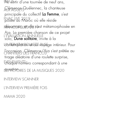
INFOS
Au sortir d’une tournée de neuf ans, 
Clémence Quélennec, la chanteuse 
AUX AGUETS
principale du collectif 
La Femme
, s’est 
FNAC LIVE 2019
posée au Maroc où elle réside 
désormais, et elle s’est métamorphosée en 
FRANCOFOLIES 2019
Aja. La première chanson de ce projet 
L'EVALUATION ANNUELLE
solo, 
Dune solitaire
, invite à la 
contemplation et au voyage intérieur. Pour 
L'INTERVIEW ROULETTE RUSE
l’occasion, Clémence/Aja s’est prêtée au 
CHANTIERS DES FRANCOS
tirage aléatoire d'une roulette surprise, 
EVENEMENTS
chaque numéro correspondant à une 
question. 
LES VICTOIRES DE LA MUSIQUES 2020
INTERVIEW SCANNER
L'INTERVIEW PREMIÈRE FOIS
MAMA 2020